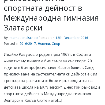
спортната дейност в
Международна гимназия
Златарски
By
internationalschool
Posted on
13th December 2016
Posted in
2016/2017
,
Новини
,
Спорт
Ивайло Равуцов е роден през 1968г. в София и
животът му винаги е бил свързан със спорт. 20
години е бил професионален баскетболист. След
приключване на състезателната си дейност е бил
треньор на различни отбори и ръководител на
детската школа на БК “Левски“. Днес той ръководи
спортната дейност в Международна гимназия
Златарски. Какъв бяхте като[…]