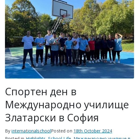
в София
Спортен ден в
Международно училище
Златарски в София
By
internationalschool
Posted on
18th October 2024
Posted in
Highlights
,
School Life
,
Международно училище в