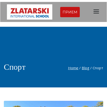
Skip
to
ПРИЕМ
Междуна
content
родна
гимназия
Златарск
и |
Спорт
Home
Blog
Спорт
Междуна
родно
училище