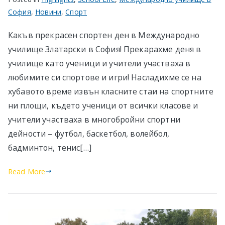
София
,
Новини
,
Спорт
Какъв прекрасен спортен ден в Международно
училище Златарски в София! Прекарахме деня в
училище като ученици и учители участваха в
любимите си спортове и игри! Насладихме се на
хубавото време извън класните стаи на спортните
ни площи, където ученици от всички класове и
учители участваха в многобройни спортни
дейности – футбол, баскетбол, волейбол,
бадминтон, тенис[…]
Read More