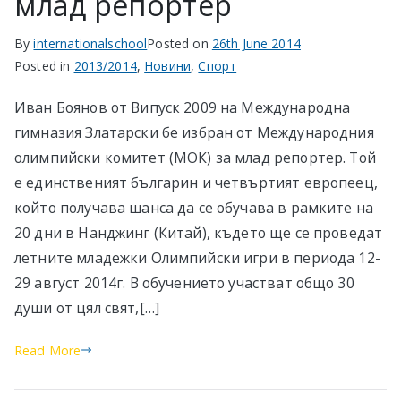
млад репортер
By
internationalschool
Posted on
26th June 2014
Posted in
2013/2014
,
Новини
,
Спорт
Иван Боянов от Випуск 2009 на Международна
гимназия Златарски бе избран от Международния
олимпийски комитет (МОК) за млад репортер. Той
е единственият българин и четвъртият европеец,
който получава шанса да се обучава в рамките на
20 дни в Нанджинг (Китай), където ще се проведат
летните младежки Олимпийски игри в периода 12-
29 август 2014г. В обучението участват общо 30
души от цял свят,[…]
Read More