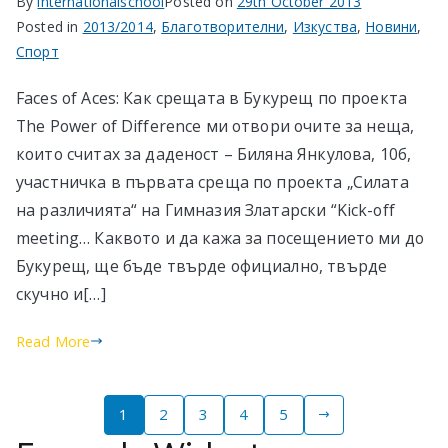
By
internationalschool
Posted on
29th October 2013
Posted in
2013/2014
,
Благотворителни
,
Изкуства
,
Новини
,
Спорт
Faces of Aces: Как срещата в Букурещ по проекта
The Power of Difference ми отвори очите за неща,
които считах за даденост – Биляна Янкулова, 10б,
участничка в първата среща по проекта „Силата
на различията“ на Гимназия Златарски “Kick-off
meeting… Каквото и да кажа за посещението ми до
Букурещ, ще бъде твърде официално, твърде
скучно и[…]
Read More
Posts
1
2
3
4
5