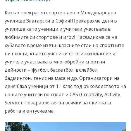
Какъв прекрасен спортен ден в Международно
училище Златарски в София! Прекарахме деня в
училище като ученици и учители участваха в
любимите си спортове и игри! Насладихме се на
хубавото време извън класните стаи на спортните
ни площи, където ученици от всички класове и
учители участваха в многобройни спортни
дейности – футбол, баскетбол, волейбол,
бадминтон, тенис на маса и др. Организатори на
деня бяха ученици от 11 клас под ръководството на
нашите учители по спорт и CAS (Creativity, Activity,
Service). Поздравления за всички за екипната
работа и ентусиазма.