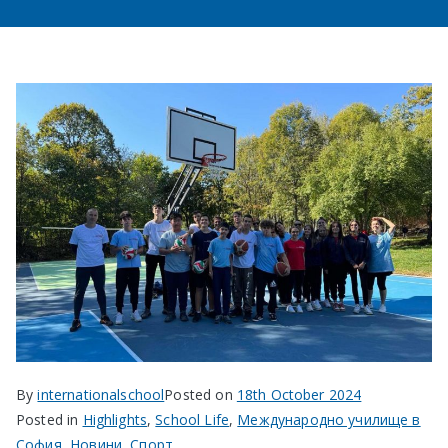
в София
By
internationalschool
Posted on
18th October 2024
Posted in
Highlights
,
School Life
,
Международно училище в
София
,
Новини
,
Спорт