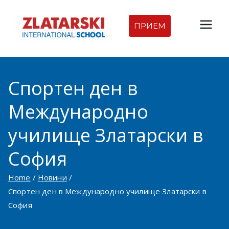
Skip
to
ПРИЕМ
Междуна
content
родна
Спортен ден в
гимназия
Международно
Златарск
училище Златарски в
и |
София
Междуна
Home
Новини
родно
Спортен ден в Международно училище Златарски в
София
училище