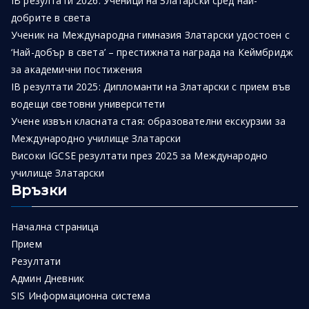
IB резултати 2026: Ученици на Златарски сред най-
добрите в света
Ученик на Международна гимназия Златарски удостоен с
‘Най-добър в света’ – престижната награда на Кеймбридж
за академични постижения
IB резултати 2025: Дипломанти на Златарски с прием във
водещи световни университети
Учене извън класната стая: образователни екскурзии за
Международно училище Златарски
Високи IGCSE резултати през 2025 за Международно
училище Златарски
Връзки
Начална страница
Прием
Резултати
Админ Дневник
SIS Информационна система