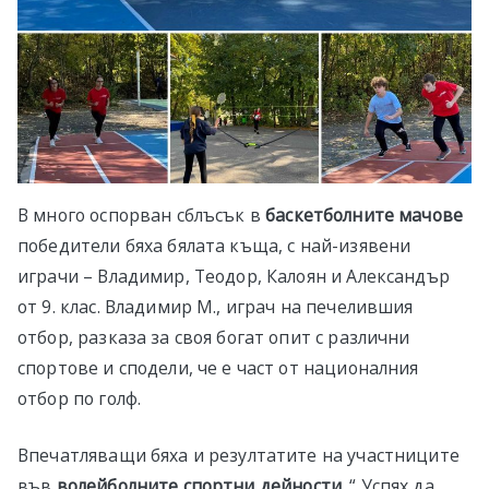
В много оспорван сблъсък в
баскетболните мачове
победители бяха бялата къща, с най-изявени
играчи – Владимир, Теодор, Калоян и Александър
от 9. клас. Владимир М., играч на печелившия
отбор, разказа за своя богат опит с различни
спортове и сподели, че е част от националния
отбор по голф.
Впечатляващи бяха и резултатите на участниците
във
волейболните спортни дейности
. “ Успях да