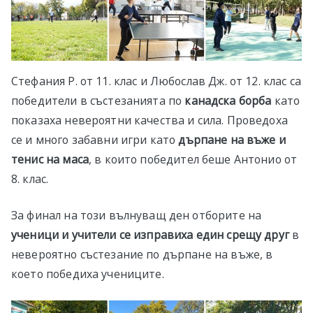
Стефания Р. от 11. клас и Любослав Дж. от 12. клас са
победители в състезанията по
канадска борба
като
показаха невероятни качества и сила. Проведоха
се и много забавни игри като
дърпане на въже и
тенис на маса
, в които победител беше Антонио от
8. клас.
За финал на този вълнуващ ден отборите на
ученици и учители се изправиха един срещу друг
в
невероятно състезание по дърпане на въже, в
което победиха учениците.