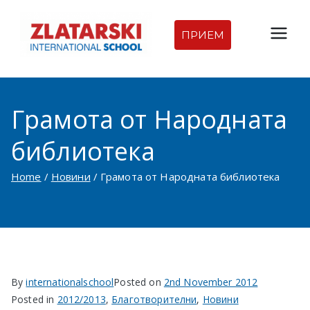
Skip
to
ПРИЕМ
Междуна
content
родна
Грамота от Народната
гимназия
библиотека
Златарск
Home
Новини
Грамота от Народната библиотека
и |
Междуна
родно
By
internationalschool
Posted on
2nd November 2012
училище
Posted in
2012/2013
,
Благотворителни
,
Новини