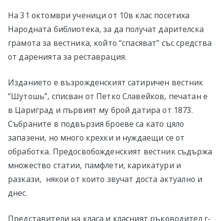
в София
На 31 октомври ученици от 10в клас посетиха
Народната библиотека, за да получат дарителска
грамота за вестника, който “спасяват” със средства
oт даренията за реставрация.
Изданието е възрожденският сатиричен вестник
“Шутошь”, списван от Петко Славейков, печатан е
в Цариград и първият му брой датира от 1873.
Събраните в подвързия броеве са като цяло
запазени, но много крехки и нуждаещи се от
обработка. Предосвобожденският вестник съдържа
множество статии, памфлети, карикатури и
разкази, някои от които звучат доста актуалнo и
днес.
Представители на класа и класният ръководител г-