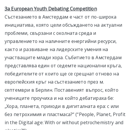
За European Youth Debating Competition
Състезанието в Амстердам е част от по-широка
инициатива, която цели обсъждането на актуални
проблеми, свързани с околната среда и
управлението на наличните енергийни ресурси,
както и развиване на лидерските умения на
участващите млади хора. Събитието в Амстердам
представлява един от седемте национални кръга,
победителите от които ще се срещнат отново на
европейския кръг на състезанието през м.
септември в Берлин. Поставеният въпрос, който
учениците проучиха и на който дебатираха бе:
„Хора, планета, приходи в дигиталната ера: с или
без петрохимия и пластмаса?“ (“People, Planet, Profit
in the Digital age: With or without petrochemistry and