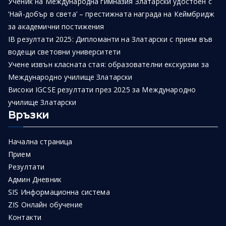
Ученик на Международна гимназия Златарски удостоен с
‘Най-добър в света’ – престижната награда на Кеймбридж
за академични постижения
IB резултати 2025: Дипломанти на Златарски с прием във
водещи световни университети
Учене извън класната стая: образователни екскурзии за
Международно училище Златарски
Високи IGCSE резултати през 2025 за Международно
училище Златарски
Връзки
Начална страница
Прием
Резултати
Админ Дневник
SIS Информационна система
ZIS Онлайн обучение
Контакти