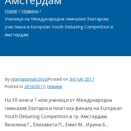
Амстердам
в София
Home
Новини
Ученици на Международна гимназия Златарски
участваха в European Youth Debating Competition в
Амстердам
By
internationalschool
Posted on
3rd July 2017
Posted in
2016/2017
,
Новини
На 30 юни и 1 юли ученици от Международна
гимназия Златарски посетиха финала на European
Youth Debating Competition в гр. Амстердам.
Веселина Г., Елизавета П., Емил М., Ирина Б.,