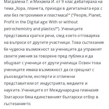
Магдалена Г. и Михаела И. от 9 клас дебатираха на
тема „Хора, планета, приходи в дигиталната ера: с
или без петрохимия и пластмаса?“ (“People, Planet,
Profit in the Digital age: With or without
petrochemistry and plastics?”). Учениците
представиха кратки речи, след което отговаряха
на въпроси от другите участници. Това състезание
бе чудесна възможност за учениците да упражнят
своите умения за говорене пред публика и да
общуват с ученици от други училища. Освен това
учениците имаха възможност да се срещнат с
ръководители, експерти и отличени
представители от индустрията, медиите и
науките. Учениците от Международна гимназия
Златарски бяха единственият български отбор в
състезанието.