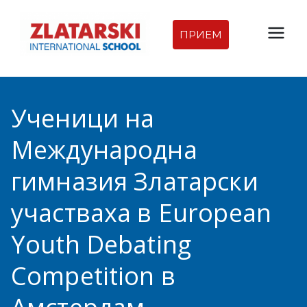
Skip
to
ПРИЕМ
Междуна
content
родна
Ученици на
гимназия
Международна
Златарск
гимназия Златарски
и |
участваха в European
Междуна
Youth Debating
родно
Competition в
училище