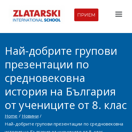
Skip
to
ПРИЕМ
Междуна
content
родна
Най-добрите групови
гимназия
презентации по
Златарск
средновековна
и |
история на България
Междуна
от учениците от 8. клас
родно
Home
Новини
Най-добрите групови презентации по средновековна
училище
история на България от учениците от 8. клас