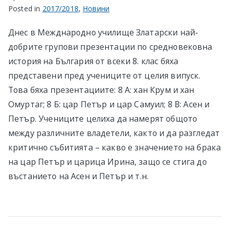
Posted in
2017/2018
,
Новини
Днес в Межднародно училище Златарски най-
добрите групови презентации по средновековна
история на България от всеки 8. клас бяха
представени пред учениците от целия випуск.
Това бяха презентациите: 8 А: хан Крум и хан
Омуртаг; 8 Б: цар Петър и цар Самуил; 8 В: Асен и
Петър. Учениците целиха да намерят общото
между различните владетели, както и да разгледат
критично събитията – какво е значението на брака
на цар Петър и царица Ирина, защо се стига до
въстанието на Асен и Петър
и т.н.