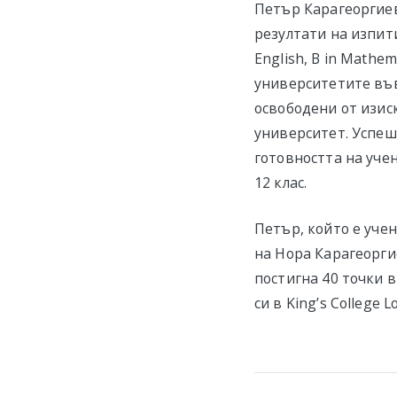
Петър Карагеоргиев
резултати на изпити
English, B in Mathem
университетите във 
освободени от изис
университет. Успеш
готовността на учен
12 клас.
Петър, който е учен
на Нора Карагеорги
постигна 40 точки 
си в King’s College