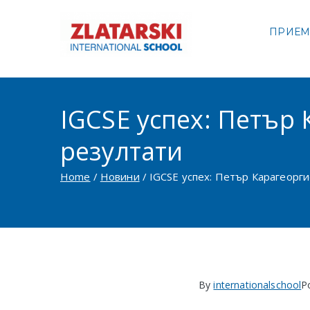
Skip
to
ПРИЕ
Междуна
content
Междуна
IGCSE успех: Петър 
резултати
Home
Новини
IGCSE успех: Петър Карагеоргие
By
internationalschool
P