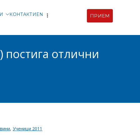
ТИ
КОНТАКТИ
EN
ПРИЕМ
рски |
ия
с) постига отлични
вини
,
Ученици 2011