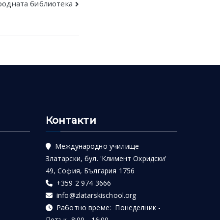
родната библиотека
Контакти
Международно училище
Златарски, бул. 'Климент Охридски'
49, София, България 1756
+359 2 974 3666
info@zlatarskischool.org
Работно време: Понеделник -
Петък 8:00 - 16:00