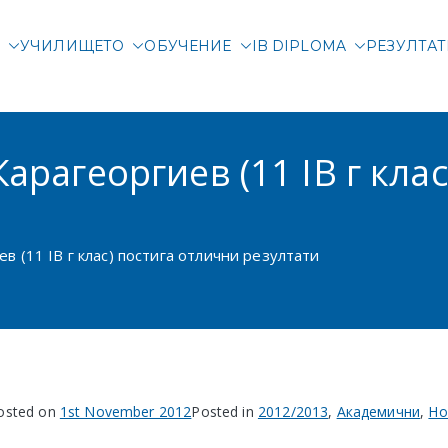
М
УЧИЛИЩЕТО
ОБУЧЕНИЕ
IB DIPLOMA
РЕЗУЛТА
родна гимназия Злата
родно училище в Соф
Карагеоргиев (11 IB г кла
в (11 IB г клас) постига отлични резултати
osted on
1st November 2012
Posted in
2012/2013
,
Академични
,
Но