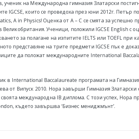
, ученик на Международна гимназия Златарски постиг
те IGCSE, които се проведоха през юни 2012г. Петър по
atics, A in Physics! Оценка от А – С се смята за успешно 
Великобритания. Ученици, положили IGCSE English с оце
кването за полагане на изпитите IELTS или TOEFL при 
ното представяне на трите предмети IGCSE пък е доказ
иците да положат международните International Baccala
ик в International Baccalaureate програмата на Гимнази
ева от Випуск 2010. Нора завърши Гимназия Златарски 
в своята международна IB диплома. С този успех, Нора 
 London, където завършва ‘Бизнес мениджмънт’.