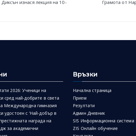
Диксън изнася лекция на 10-
Грамота от На
n
ни
Връзки
тати 2026: Ученици на
Начална страница
и сред най-добрите в света
Прием
на Международна гимназия
Резултати
и удостоен с ‘Най-добър в
Админ Дневник
 престижната награда на
SIS Информационна система
дж за академични
ZIS Онлайн обучение
ния
Контакти