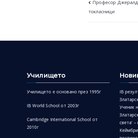
Post
Професор Джералд 
токласници
navigatio
Училището
Нови
Училището е основано през 1995г
IB резул
Златарск
IB World School от 2003г
Ученик 
Златарск
Cambridge International School от
света’ –
2010г
Кеймбри
постиже