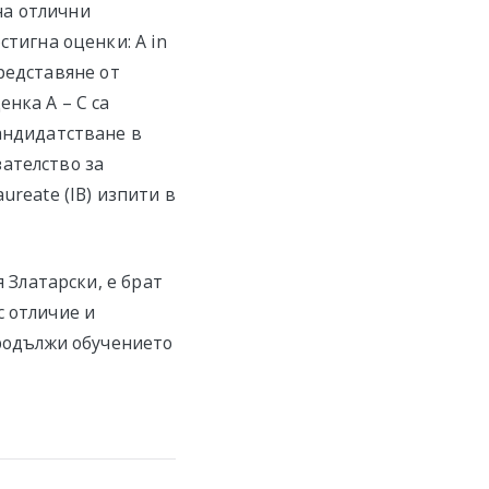
на отлични
стигна оценки: A in
представяне от
нка А – C са
кандидатстване в
ателство за
ureate (IB) изпити в
я Златарски, е брат
с отличие и
продължи обучението