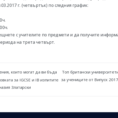
.03.2017 г. (четвъртък) по следния график:
0ч.
:00ч.
ещнете с учителите по предмети и да получите информ
периода на трета четвърт.
ния, които могат да ви бъда
Топ британски университети
за учениците от Випуск 201
товката за IGCSE и IB изпитите
n
азия Златарски