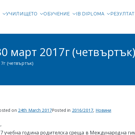
М
УЧИЛИЩЕТО
ОБУЧЕНИЕ
IB DIPLOMA
РЕЗУЛТА
родна гимназия Злата
родно училище в Соф
0 март 2017г (четвъртък
7г (четвъртък)
osted on
24th March 2017
Posted in
2016/2017
,
Новини
,
17 учебна година родителска среща в Международна ги