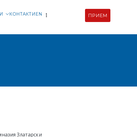
ТИ
КОНТАКТИ
EN
ПРИЕМ
рски |
ия
)
мназия Златарски