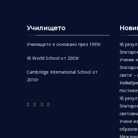
Училището
Нови
Училището е основано през 1995г
IB резул
Златарск
IB World School от 2003г
Ученик 
Златарск
Cambridge International School от
света’ –
2010г
Кеймбри
постиже
IB резул
Златарс
световн
Учене из
образов
Междуна