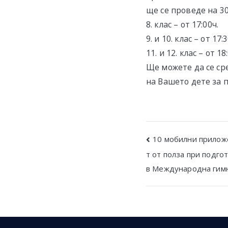
ще се проведе на 30
8. клас – от 17:00ч.
9. и 10. клас – от 17:3
11. и 12. клас – от 18
Ще можете да се ср
на Вашето дете за 
Post
10 мобилни приложе
т от полза при подго
navigatio
в Международна гимн