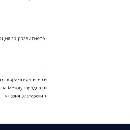
ация за развитието
 отвориха вратите си
7 на Международна ги
мназия Златарски