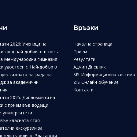
ни
Връзки
тати 2026: Ученици на
Начална страница
и сред най-добрите в света
Прием
на Международна гимназия
Резултати
и удостоен с ‘Най-добър в
Админ Дневник
 престижната награда на
SIS Информационна система
дж за академични
ZIS Онлайн обучение
ния
Контакти
тати 2025: Дипломанти на
ки с прием във водещи
и университети
вън класната стая:
ателни екскурзии за
родно училище Златарски