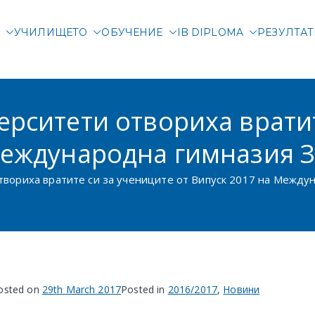
М
УЧИЛИЩЕТО
ОБУЧЕНИЕ
IB DIPLOMA
РЕЗУЛТА
родна гимназия Злата
родно училище в Соф
ерситети отвориха врати
Международна гимназия 
твориха вратите си за учениците от Випуск 2017 на Между
osted on
29th March 2017
Posted in
2016/2017
,
Новини