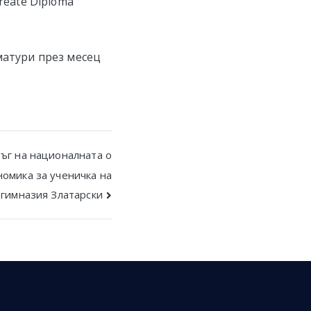
reate Diploma
матури през месец
ръг на националната о
номика за ученичка на
гимназия Златарски