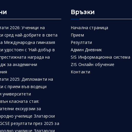
ни
Връзки
тати 2026: Ученици на
Начална страница
и сред най-добрите в света
Прием
на Международна гимназия
Резултати
и удостоен с ‘Най-добър в
Админ Дневник
 престижната награда на
SIS Информационна система
дж за академични
ZIS Онлайн обучение
ния
Контакти
тати 2025: Дипломанти на
ки с прием във водещи
и университети
вън класната стая:
ателни екскурзии за
родно училище Златарски
GCSE резултати през 2025 за
родно училище Златарски