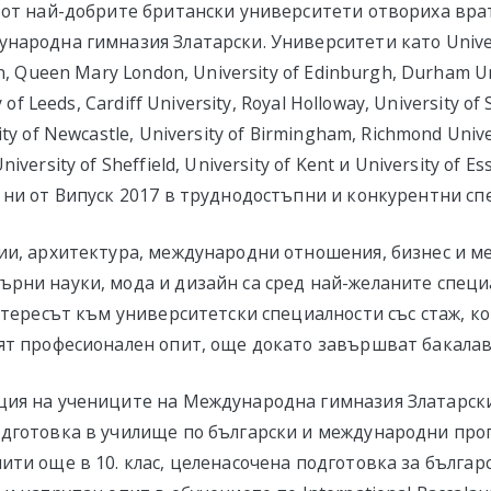
 от най-добрите британски университети отвориха врат
народна гимназия Златарски. Университети като Univers
n, Queen Mary London, University of Edinburgh, Durham Un
 of Leeds, Cardiff University, Royal Holloway, University of 
ty of Newcastle, University of Birmingham, Richmond Univer
iversity of Sheffield, University of Kent и University of 
 ни от Випуск 2017 в труднодостъпни и конкурентни сп
ии, архитектура, международни отношения, бизнес и 
рни науки, мода и дизайн са сред най-желаните специ
интересът към университетски специалности със стаж, к
ят професионален опит, още докато завършват бакалав
ция на учениците на Международна гимназия Златарски
дготовка в училище по български и международни про
ити още в 10. клас, целенасочена подготовка за българ