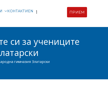
ТИ
КОНТАКТИ
EN
ПРИЕМ
рски |
ия
те си за учениците
Златарски
народна гимназия Златарски