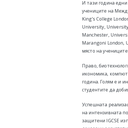
И тази година едни
учениците на Между
King’s College Londo
University, University
Manchester, Universi
Marangoni London, Un
място на учениците
Право, биотехнолог
икономика, компютъ
година. Голям е и 
студентите да доби
Успешната реализа
на интензивната по
защитени IGCSE изп