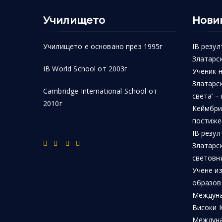
Училището
Нови
Училището е основано през 1995г
IB резул
Златарск
IB World School от 2003г
Ученик 
Златарск
Cambridge International School от
света’ –
2010г
Кеймбри
постиже
IB резул
Златарс
световн
Учене из
образов
Междуна
Високи I
Междуна