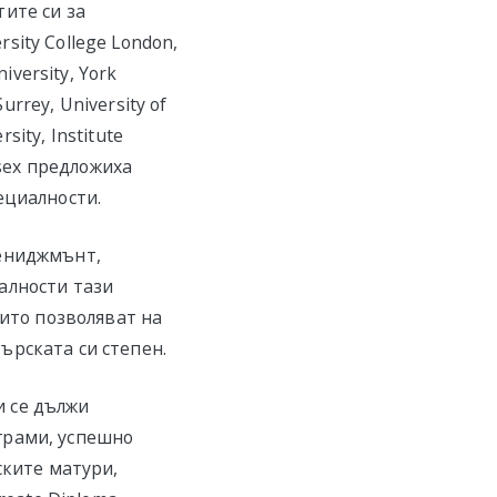
ите си за
ity College London,
iversity, York
Surrey, University of
sity, Institute
Essex предложиха
ециалности.
мениджмънт,
алности тази
оито позволяват на
ърската си степен.
 се дължи
грами, успешно
ските матури,