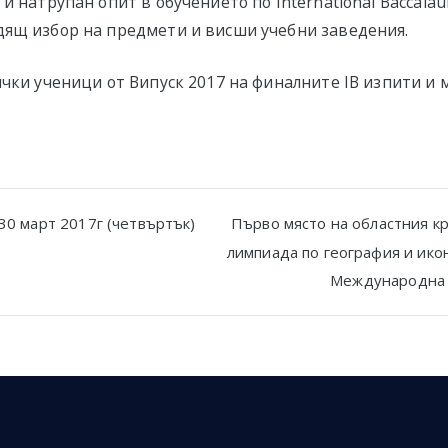
и натрупан опит в обучението по International Baccalau
ящ избор на предмети и висши учебни заведения.
ички ученици от Випуск 2017 на финалните IB изпити и 
30 март 2017г (четвъртък)
Първо място на областния к
лимпиада по география и ико
n
Международна 