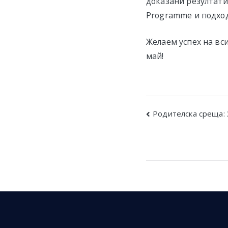
доказани резултати 
Programme и подход
Желаем успех на вс
май!
Post
Родителска среща: 
navigatio