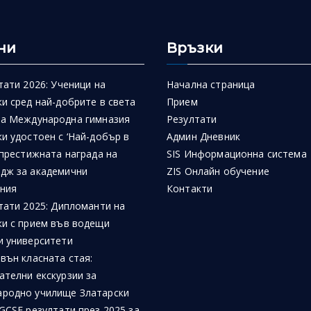
ни
Връзки
тати 2026: Ученици на
Начална страница
и сред най-добрите в света
Прием
на Международна гимназия
Резултати
и удостоен с ‘Най-добър в
Админ Дневник
 престижната награда на
SIS Информационна система
дж за академични
ZIS Онлайн обучение
ния
Контакти
тати 2025: Дипломанти на
ки с прием във водещи
и университети
вън класната стая:
ателни екскурзии за
родно училище Златарски
GCSE резултати през 2025 за