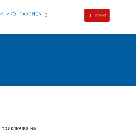
ТИ
КОНТАКТИ
EN
ПРИЕМ
рски |
ия
 и приключва на