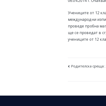
06.04.2014 г. Очакв
Учениците от 12 кл
международни изпити 
проведе пробна матур
ще се проведат в сг
учениците от 12 кл
Post
Родителска среща: 
navigatio