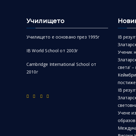
Училището
Нови
Училището е основано през 1995г
IB резул
Златарск
IB World School от 2003г
Ученик 
Златарск
Cambridge International School от
света’ –
2010г
Кеймбри
постиже
IB резул
Златарс
световн
Учене из
образов
Междуна
Високи I