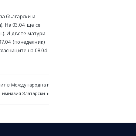
за български и
. На 03.04. ще се
ч.). И двете матури
07.04. (понеделник)
ласниците на 08.04.
пит в Международна г
имназия Златарски