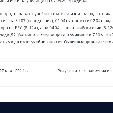
аме всички на училище на 07.04.2014 година.
ас продължават с учебни занятия и изпитна подготовка 
– на 31.03.(понеделник), 01.04.(вторник) и 02.04.(сряда)
а по БЕЛ (8-12ч.), а на 04.04. – по английски език (8-12
рада Д2. Учениците следва да са в училище в 7.30 ч. На 
ас няма да имат учебни занятия. Очакваме дванадесеток
27 март 2014 г.
Резултатите от приемния из
n