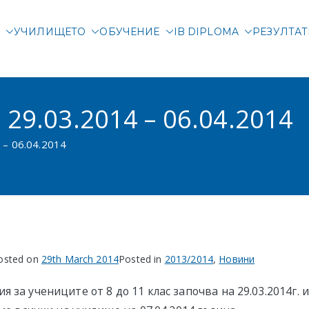
М
УЧИЛИЩЕТО
ОБУЧЕНИЕ
IB DIPLOMA
РЕЗУЛТА
родна гимназия Злата
родно училище в Соф
29.03.2014 – 06.04.2014
 – 06.04.2014
osted on
29th March 2014
Posted in
2013/2014
,
Новини
 за учениците от 8 до 11 клас започва на 29.03.2014г.