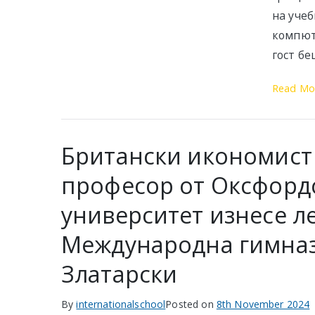
на учеб
компют
гост бе
Read Mo
Британски икономист
професор от Оксфорд
университет изнесе л
Международна гимна
Златарски
By
internationalschool
Posted on
8th November 2024