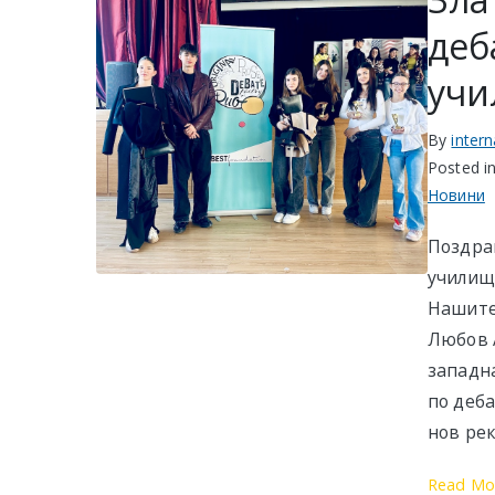
деб
учи
By
inter
Posted i
Новини
Поздра
училище
Нашите
Любов А
западна
по деба
нов рек
Read Mo