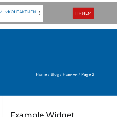
ТИ
КОНТАКТИ
EN
ПРИЕМ
рски |
ия
Home
Blog
Новини
Page 2
Example Widget