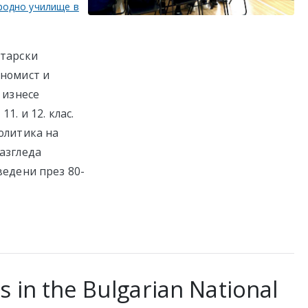
одно училище в
атарски
ономист и
 изнесе
. и 12. клас.
олитика на
азгледа
едени през 80-
s in the Bulgarian National