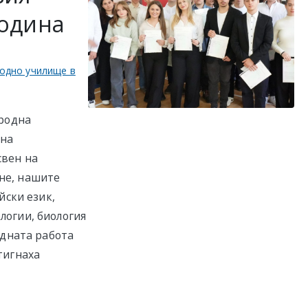
година
одно училище в
ародна
 на
свен на
не, нашите
йски език,
логии, биология
рдната работа
тигнаха