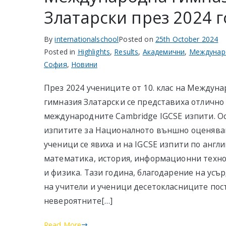
Златарски през 2024 
By
internationalschool
Posted on
25th October 2024
Posted in
Highlights
,
Results
,
Академични
,
Междунар
София
,
Новини
През 2024 учениците от 10. клас на Междун
гимназия Златарски се представиха отлично
международните Cambridge IGCSE изпити. О
изпитите за Националното външно оценява
ученици се явиха и на IGCSE изпити по англи
математика, история, информационни техно
и физика. Тази година, благодарение на усъ
на учители и ученици десетокласниците пос
невероятните[…]
Read More