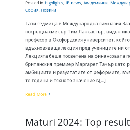
Posted in
Highlights
,
IB news
,
Академични
,
Междунар
София
,
Новини
Тази седмица в Международна гимназия Зл
посрещнахме сър Тим Ланкастър, виден ик
професор в Оксфордския университет, който
вдъхновяваща лекция пред учениците ни от 11
Лекцията беше посветена на финансовата п
британския премиер Маргарет Тачър като р
амбициите и резултатите от реформите, във
те години и тяхното значение в[…]
Read More
Maturi 2024: Top result