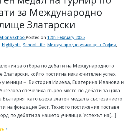
ати за Международно
лище Златарски
nationalschool
Posted on
12th February 2025
n
Highlights
,
School Life
,
Международно училище в София
,
вления за отбора по дебати на Международното
 Златарски, който постигна изключителен успех.
 ученици – Виктория Илиева, Екатерина Иванова и
нгелова спечелиха първо място по дебати за цяла
 България, като взеха златен медал в състезанието
ти на фондация Бест. Тяхното постижение поставя
орд по дебати за нашето училище. Успехът на[…]
re