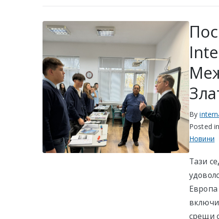
Пос
Int
Меж
Зла
By
inter
Posted i
Новини
Тази с
удовол
Европа 
включи
срещи 