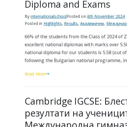
Diploma and Exams
By
internationalschool
Posted on
6th November 2024
Posted in
Highlights
,
Results
,
Академични
,
Междунар
66% of the students from the Class of 2024 of Z
excellent national diplomas with marks over 5.50
national diploma for our students is 5.58 (out of
following the Bulgarian national programme, in
Read More
Cambridge IGCSE: Бле
резултати на ученици
Международна гимна