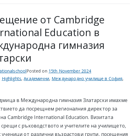
ещение от Cambridge
ernational Education в
дународна гимназия
тарски
nationalschool
Posted on
15th November 2024
n
Highlights
,
Академични
,
Международно училище в София
,
едмица в Международна гимназия Златарски имахме
ствието да посрещнем регионалния директор за
на Cambridge International Education. Визитата
 срещи с ръководството и учителите на училището,
с ученици от различни възрастови групи, посещения