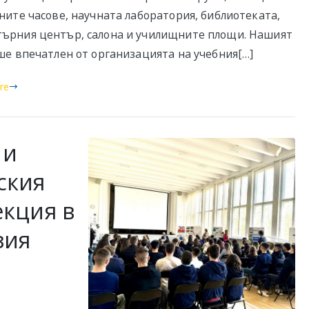
ните часове, научната лаборатория, библиотеката,
ърния център, салона и училищните площи. Нашият
ше впечатлен от организацията на учебния[…]
re
 и
ския
екция в
зия