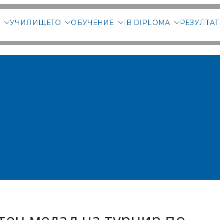
М
УЧИЛИЩЕТО
ОБУЧЕНИЕ
IB DIPLOMA
РЕЗУЛТА
родна гимназия Злата
родно училище в Соф
тен медал на турнир по