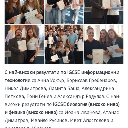
С най-високи резултати по IGCSE информационни
технологии
са Анна Уокър, Борислав Гребенаров,
Никол Димитрова, Ламита Баша, Александрина
Петкова, Тони Генев и Александър Радулов. С най-
високи резултати по
IGCSE биология (високо ниво)
и физика (високо ниво)
са Йоана Иванова, Атанас
Димитров, Ивайло Русинов, Ивет Апостолова и