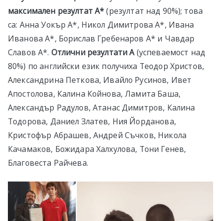
максимален резултат А*
(резултат над 90%); това
са: Анна Уокър А*, Никол Димитрова А*, Ивана
Иванова А*, Борислав Гребенаров А* и Чавдар
Славов А*.
Отлични резултати А
(успеваемост над
80%) по английски език получиха Теодор Христов,
Александрина Петкова, Ивайло Русинов, Ивет
Апостолова, Калина Койнова, Ламита Баша,
Александър Радулов, Атанас Димитров, Калина
Тодорова, Даниел Златев, Ния Йорданова,
Кристофър Абрашев, Андрей Съчков, Никола
Качамаков, Божидара Халхулова, Тони Генев,
Благовеста Райчева.