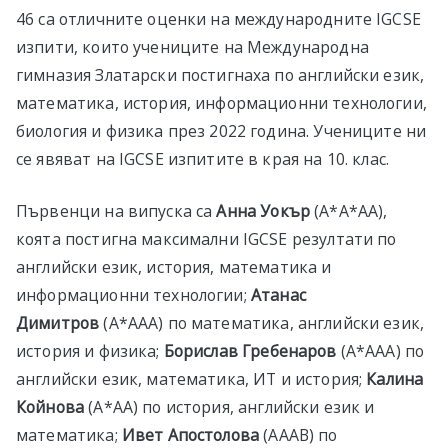
46 са отличните оценки на международните IGCSE
изпити, които учениците на Международна
гимназия Златарски постигнаха по английски език,
математика, история, информационни технологии,
биология и физика през 2022 година. Учениците ни
се явяват на IGCSE изпитите в края на 10. клас.
Първенци на випуска са
Анна Уокър
(A*A*AА),
коята постигна максимални IGCSE резултати по
английски език, история, математика и
информационни технологии;
Атанас
Димитров
(А*ААА) по математика, английски език,
история и физика;
Борислав Гребенаров
(А*ААА) по
английски език, математика, ИТ и история;
Калина
Койнова
(А*АА) по история, английски език и
матемaтика;
Ивет Апостолова
(АААB) по