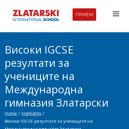
Skip
to
ПРИЕМ
Междуна
content
родна
Високи IGCSE
гимназия
резултати за
Златарск
учениците на
и |
Международна
Междуна
гимназия Златарски
родно
Home
Highlights
Високи IGCSE резултати за учениците на
училище
Международна гимназия Златарски