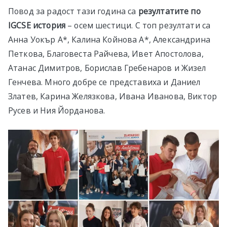
Повод за радост тази година са
резултатите по
IGCSE
история
– осем шестици. С топ резултати са
Анна Уокър А*, Калина Койнова А*, Александрина
Петкова, Благовеста Райчева, Ивет Апостолова,
Атанас Димитров, Борислав Гребенаров и Жизел
Генчева. Много добре се представиха и Даниел
Златев, Карина Желязкова, Ивана Иванова, Виктор
Русев и Ния Йорданова.