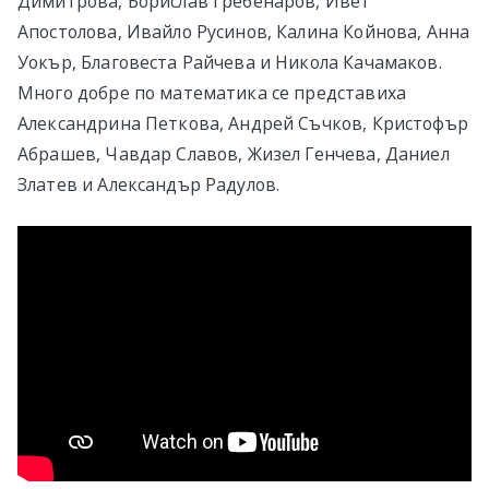
Димитрова, Борислав Гребенаров, Ивет
Апостолова, Ивайло Русинов, Калина Койнова, Анна
Уокър, Благовеста Райчева и Никола Качамаков.
Много добре по математика се представиха
Александрина Петкова, Андрей Съчков, Кристофър
Абрашев, Чавдар Славов, Жизел Генчева, Даниел
Златев и Александър Радулов.