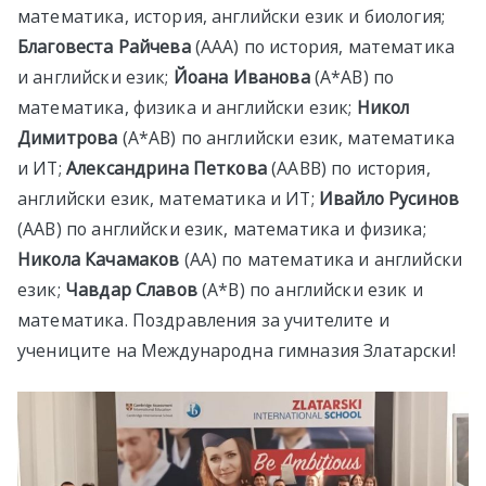
математика, история, английски език и биология;
Благовеста Райчева
(ААА) по история, математика
и английски език;
Йоана Иванова
(А*АВ) по
математика, физика и английски език;
Никол
Димитрова
(А*АB) по английски език, математика
и ИТ;
Александрина Петкова
(ААBB) по история,
английски език, математика и ИТ;
Ивайло Русинов
(ААВ) по английски език, математика и физика;
Никола Качамаков
(АА) по математика и английски
език;
Чавдар Славов
(А*В) по английски език и
математика. Поздравления за учителите и
учениците на Международна гимназия Златарски!