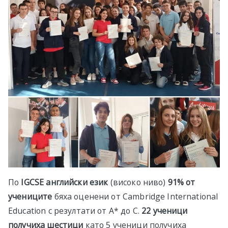
По
IGCSE
английски език
(високо ниво)
91% от
учениците
бяха оценени от Cambridge International
Education с резултати от А* до C.
22 ученици
получиха шестици
като 5 ученици получиха